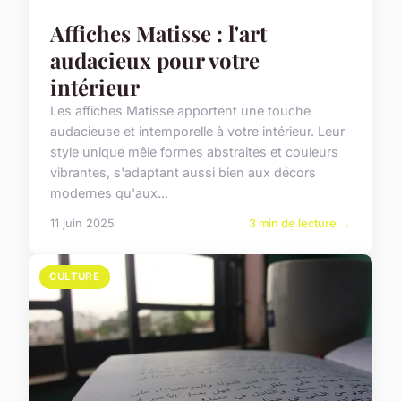
Affiches Matisse : l'art
audacieux pour votre
intérieur
Les affiches Matisse apportent une touche
audacieuse et intemporelle à votre intérieur. Leur
style unique mêle formes abstraites et couleurs
vibrantes, s'adaptant aussi bien aux décors
modernes qu'aux...
11 juin 2025
3 min de lecture →
CULTURE