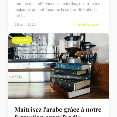
comme des références essentielles, des œuvres
majeures qui ont façonné la culture littéraire. La
séle...
29 avril 2025
4 min de lecture →
CULTURE
Maîtrisez l'arabe grâce à notre