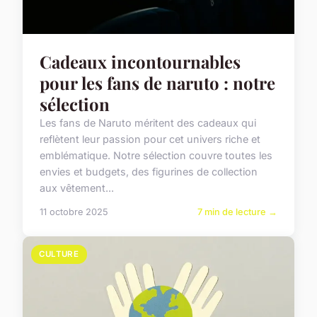
Cadeaux incontournables
pour les fans de naruto : notre
sélection
Les fans de Naruto méritent des cadeaux qui
reflètent leur passion pour cet univers riche et
emblématique. Notre sélection couvre toutes les
envies et budgets, des figurines de collection
aux vêtement...
11 octobre 2025
7 min de lecture →
CULTURE